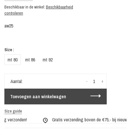
Beschikbaar in de winkel:
Beschikbaarheid
controleren
aw25
Size :
mt 80
mt 86
mt 92
-
+
Aantal:
Toevoegen aan winkelwagen
Size guide
dag verzonden!
Gratis verzending boven de €75,- bij nieuwe co