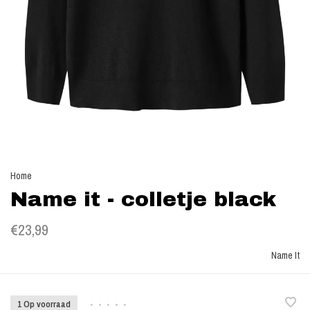
Home
Name it - colletje black
€23,99
Name It
1 Op voorraad
•
•
•
•
•