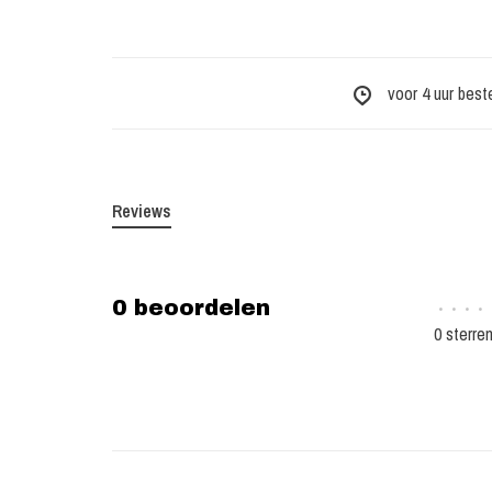
voor 4 uur best
Reviews
0 beoordelen
•
•
•
•
0 sterre