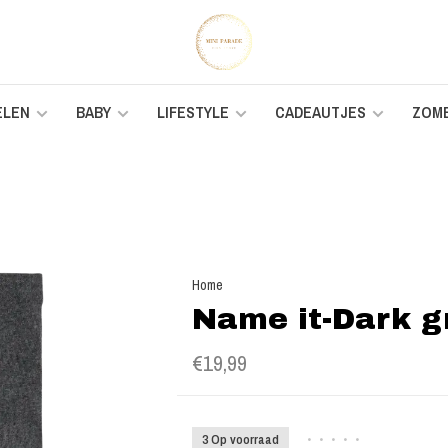
ELEN
BABY
LIFESTYLE
CADEAUTJES
ZOM
Home
Name it-Dark gr
€19,99
3 Op voorraad
•
•
•
•
•