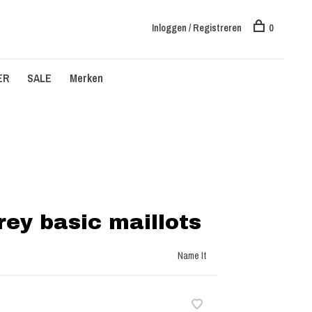
Inloggen / Registreren
0
ER
SALE
Merken
ey basic maillots
Name It