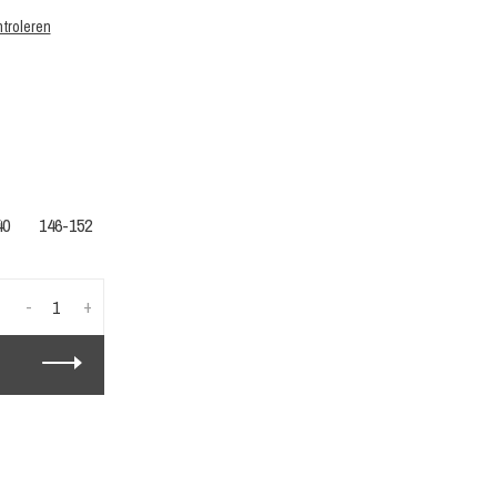
troleren
40
146-152
-
+