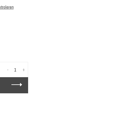
troleren
-
+