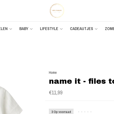
ELEN
BABY
LIFESTYLE
CADEAUTJES
ZOM
Home
name it - files 
€11,99
3 Op voorraad
•
•
•
•
•