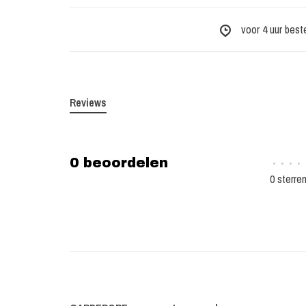
voor 4 uur best
Reviews
0 beoordelen
•
•
•
•
0 sterre