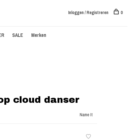
Inloggen / Registreren
0
ER
SALE
Merken
top cloud danser
Name It