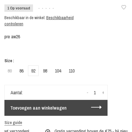
1 Op voorraad
•
•
•
•
•
Beschikbaar in de winkel:
Beschikbaarheid
controleren
pre aw26
Size :
80
86
92
98
104
110
-
+
Aantal:
Toevoegen aan winkelwagen
Size guide
 dag verzonden!
Gratis verzending boven de €75,- bij nieuwe c