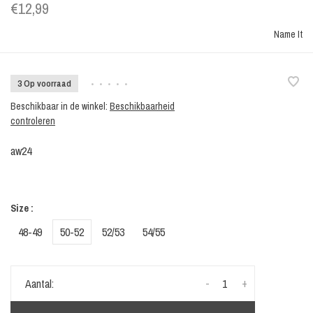
€12,99
Name It
3 Op voorraad
•
•
•
•
•
Beschikbaar in de winkel:
Beschikbaarheid
controleren
aw24
Size :
48-49
50-52
52/53
54/55
-
+
Aantal: