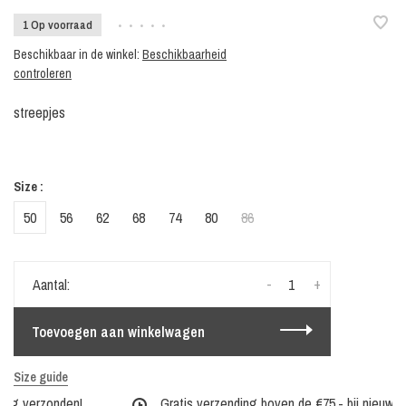
1 Op voorraad
•
•
•
•
•
Beschikbaar in de winkel:
Beschikbaarheid
controleren
streepjes
Size :
50
56
62
68
74
80
86
-
+
Aantal:
Toevoegen aan winkelwagen
Size guide
ag verzonden!
Gratis verzending boven de €75,- bij nieuwe co