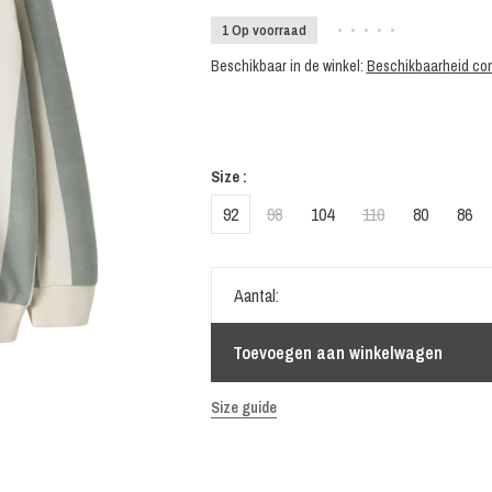
1 Op voorraad
•
•
•
•
•
Beschikbaar in de winkel:
Beschikbaarheid con
Size :
92
98
104
110
80
86
Aantal:
Toevoegen aan winkelwagen
Size guide