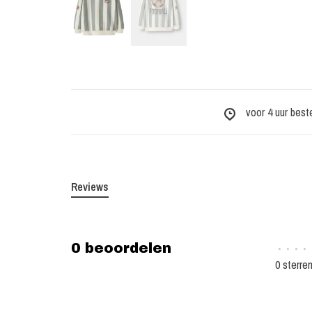
voor 4 uur best
Reviews
0 beoordelen
•
•
•
•
0 sterre