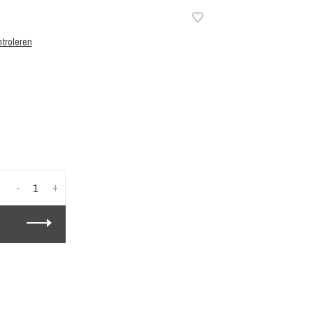
troleren
-
+