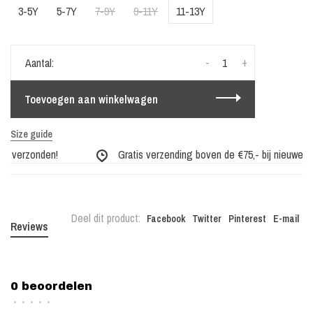
3-5Y
5-7Y
7-9Y
9-11Y
11-13Y
-
+
Aantal:
Toevoegen aan winkelwagen
Size guide
g verzonden!
Gratis verzending boven de €75,- bij nieuwe coll
Deel dit product:
Facebook
Twitter
Pinterest
E-mail
Reviews
0 beoordelen
•
•
•
•
•