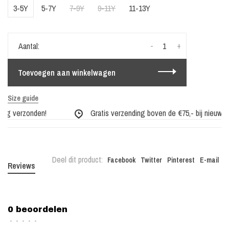
3-5Y
5-7Y
7-9Y
9-11Y
11-13Y
-
+
Aantal:
Toevoegen aan winkelwagen
Size guide
ag verzonden!
Gratis verzending boven de €75,- bij nieuwe co
Deel dit product:
Facebook
Twitter
Pinterest
E-mail
Reviews
0 beoordelen
•
•
•
•
•