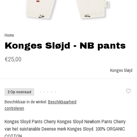
Home
Konges Sløjd - NB pants
€25,00
Konges Sløjd
2 Op voorraad
•
•
•
•
•
Beschikbaar in de winkel:
Beschikbaarheid
controleren
Konges Sloyd Pants Cherry Konges Sloyd Newborn Pants Cherry
van het suistanable Deense merk Konges Sloyd. 100% ORGANIC
COTTON