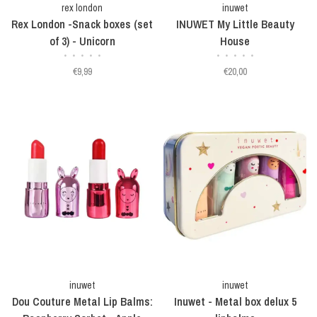
rex london
inuwet
Rex London -Snack boxes (set
INUWET My Little Beauty
of 3) - Unicorn
House
•
•
•
•
•
•
•
•
•
•
€9,99
€20,00
inuwet
inuwet
Dou Couture Metal Lip Balms:
Inuwet - Metal box delux 5