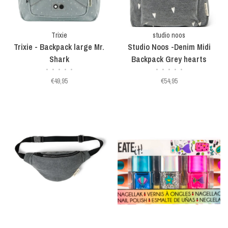
Trixie
studio noos
Trixie - Backpack large Mr.
Studio Noos -Denim Midi
Shark
Backpack Grey hearts
•
•
•
•
•
•
•
•
•
•
€49,95
€54,95