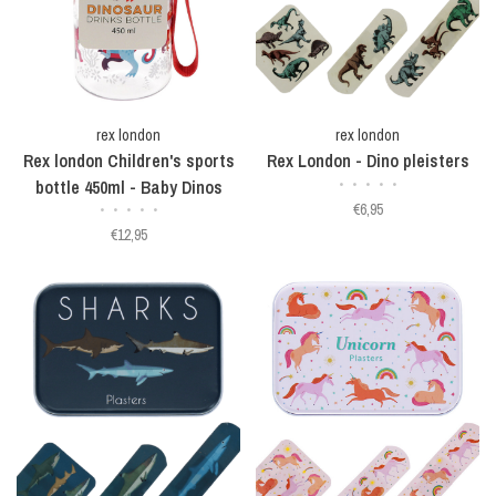
rex london
rex london
Rex london Children's sports
Rex London - Dino pleisters
bottle 450ml - Baby Dinos
•
•
•
•
•
€6,95
•
•
•
•
•
€12,95