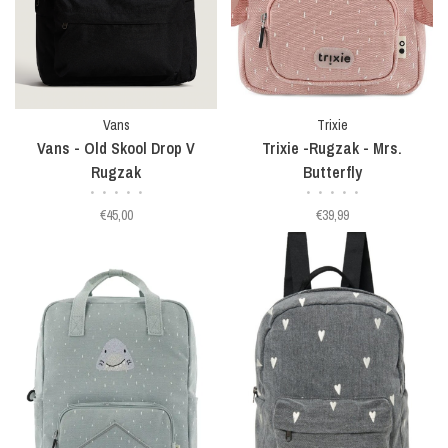
Vans
Trixie
Vans - Old Skool Drop V
Trixie -Rugzak - Mrs.
Rugzak
Butterfly
•
•
•
•
•
•
•
•
•
•
€45,00
€39,99