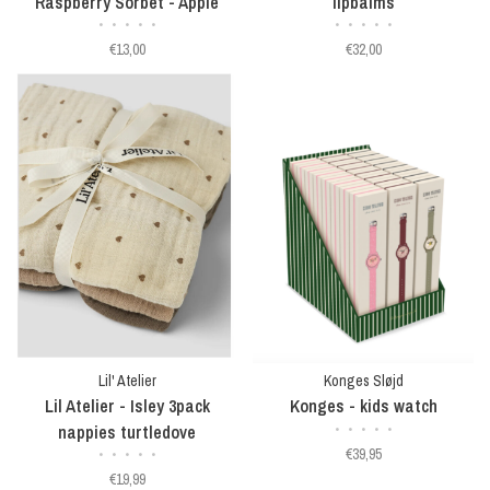
Raspberry Sorbet - Apple
lipbalms
•
•
•
•
•
•
•
•
•
•
Candy
€13,00
€32,00
Lil' Atelier
Konges Sløjd
Lil Atelier - Isley 3pack
Konges - kids watch
nappies turtledove
•
•
•
•
•
€39,95
•
•
•
•
•
€19,99