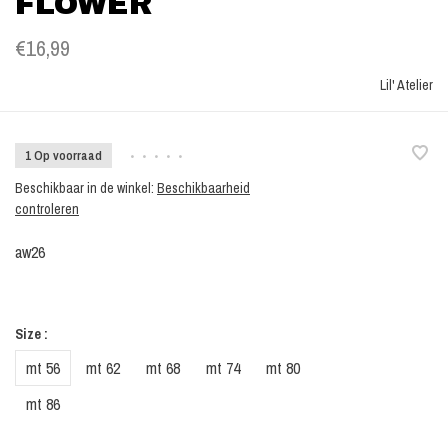
FLOWER
€16,99
Lil' Atelier
1 Op voorraad
•
•
•
•
•
Beschikbaar in de winkel:
Beschikbaarheid
controleren
aw26
Size :
mt 56
mt 62
mt 68
mt 74
mt 80
mt 86