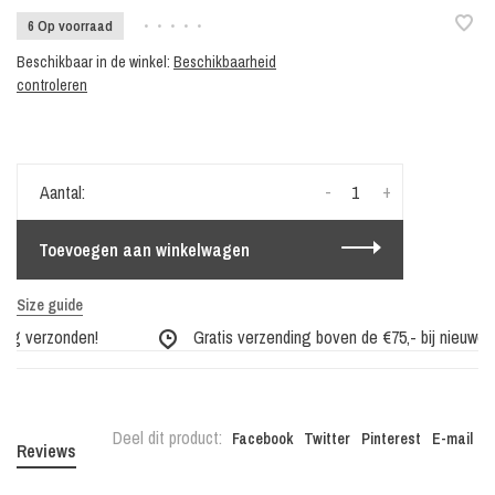
6 Op voorraad
•
•
•
•
•
Beschikbaar in de winkel:
Beschikbaarheid
controleren
-
+
Aantal:
Toevoegen aan winkelwagen
Size guide
ag verzonden!
Gratis verzending boven de €75,- bij nieuwe co
Deel dit product:
Facebook
Twitter
Pinterest
E-mail
Reviews